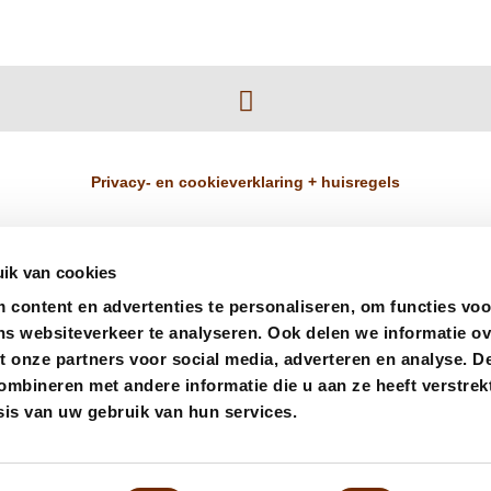
Privacy- en cookieverklaring + huisregels
ik van cookies
content en advertenties te personaliseren, om functies voo
info@odeaandeamstel.nl
+31 (0) 202279893
ns websiteverkeer te analyseren. Ook delen we informatie o
t onze partners voor social media, adverteren en analyse. D
Amstelboulevard 1
bineren met andere informatie die u aan ze heeft verstrekt
1096 HH, Amsterdam Nederland
is van uw gebruik van hun services.
Made with
by:
❤