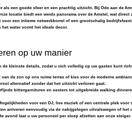
 als een goede sfeer en een prachtig uitzicht. Bij Ode aan de Am
nze locatie biedt een weids panorama over de Amstel, wat direct 
st voor een intieme netwerkborrel of een grootschalig bedrijfsfees
 het water vormt het ideale decor.
ieren op uw manier
in de kleinste details, zodat u zich volledig op uw gasten kunt rich
 van de zon op ons ruime terras of kies voor de moderne ambian
rvol alternatief zonder dat het uitzicht verloren gaat.
rfijnde bittergarnituren en oesters tot uitgebreide walking dinner
Mogelijkheden voor een DJ, live muziek of een centrale plek voor
en arriveren eenvoudig via de nabijgelegen uitvalswegen of het 
de avond laat u uw personeel per sloep afzetten aan onze steiger.