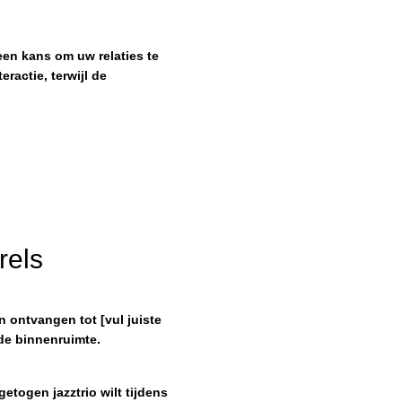
een kans om uw relaties te
ractie, terwijl de
rels
n ontvangen tot [vul juiste
 de binnenruimte.
etogen jazztrio wilt tijdens