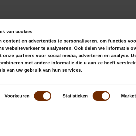
ik van cookies
content en advertenties te personaliseren, om functies voo
ns websiteverkeer te analyseren. Ook delen we informatie o
t onze partners voor social media, adverteren en analyse. D
bineren met andere informatie die u aan ze heeft verstrekt
is van uw gebruik van hun services.
Privacy- en cookieverklaring + huisregels
Voorkeuren
Statistieken
Market
info@odeaandeamstel.nl
+31 (0) 202279893
Amstelboulevard 1