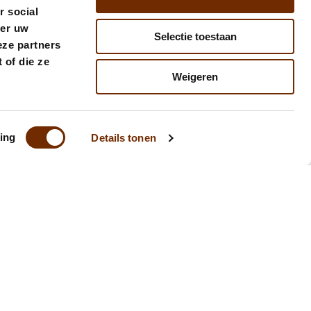
r social
ver uw
Selectie toestaan
eze partners
 of die ze
Weigeren
ing
Details tonen