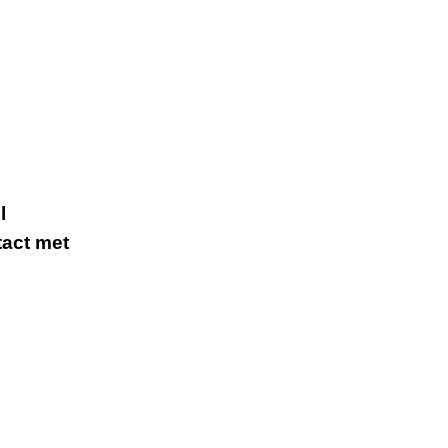
l
tact met