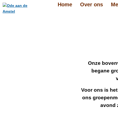
Home
Over ons
Me
Onze bovenve
begane gro
Voor ons is het
ons groepenme
avond z