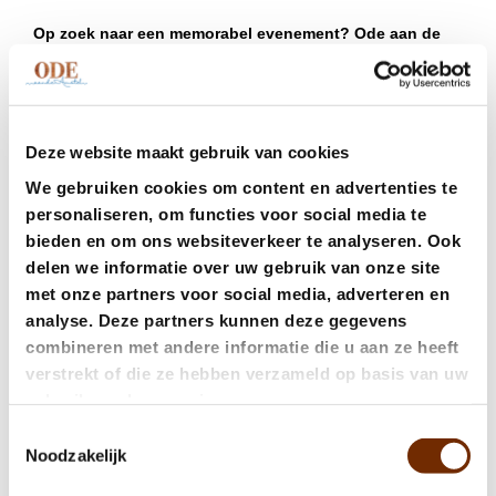
Op zoek naar een memorabel evenement? Ode aan de
Amstel biedt ook privéruimtes voor groepen. Deze
kunnen ook worden uitgerust met alle benodigde
voorzieningen in het geval van een zakelijke
bijeenkomst, of we bieden verschillende arrangementen
Deze website maakt gebruik van cookies
om de perfecte viering of speciale gelegenheid te
garanderen. Ons toegewijde team staat altijd klaar om
We gebruiken cookies om content en advertenties te
met jou samen te werken om aan al jouw wensen te
personaliseren, om functies voor social media te
voldoen.
bieden en om ons websiteverkeer te analyseren. Ook
delen we informatie over uw gebruik van onze site
Laat je meeslepen op een culinaire reis op slechts een
met onze partners voor social media, adverteren en
steenworp afstand van het Postillon Hotel. Ode aan de
analyse. Deze partners kunnen deze gegevens
Amstel belooft een onvergetelijke eetervaring, waar elke
combineren met andere informatie die u aan ze heeft
hap een verhaal vertelt en elk moment wordt gekoesterd.
verstrekt of die ze hebben verzameld op basis van uw
Reserveer vandaag nog jouw tafel en geniet van de
unieke smaken die je te wachten staan bij Ode aan de
gebruik van hun services.
Amstel.
Toestemmingsselectie
Noodzakelijk
Ons restaurant ligt op slechts een paar minuten lopen