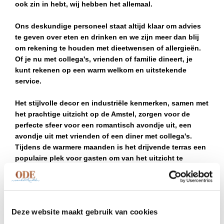
ook zin in hebt, wij hebben het allemaal.
Ons deskundige personeel staat altijd klaar om advies
te geven over eten en drinken en we zijn meer dan blij
om rekening te houden met dieetwensen of allergieën.
Of je nu met collega's, vrienden of familie dineert, je
kunt rekenen op een warm welkom en uitstekende
service.
Het stijlvolle decor en industriële kenmerken, samen met
het prachtige uitzicht op de Amstel, zorgen voor de
perfecte sfeer voor een romantisch avondje uit, een
avondje uit met vrienden of een diner met collega's.
Tijdens de warmere maanden is het drijvende terras een
populaire plek voor gasten om van het uitzicht te
genieten terwijl ze van hun maaltijd genieten.
Onze eerste verdieping biedt de optimale setting voor
een groepsdiner of bedrijfsvergaderingen. Prive met een
Deze website maakt gebruik van cookies
prachtig uitzicht, gemakkelijke toegang tot eten en