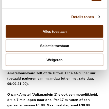
eetervaring. Dus waarom combineer je niet een heerlijke
maaltijd in dit toprestaurant met je bezoek aan het
Philips-kantoor?
Details tonen
Ons restaurant ligt op slechts een paar minuten lopen
van het Amstelstation, met veel verschillende opties op
Alles toestaan
het gebied van openbaar vervoer om u daar te krijgen. U
kunt de metro, bus of trein nemen om op het
Selectie toestaan
Amstelstation te komen en vervolgens gemakkelijk naar
beneden lopen naar het restaurant.
Weigeren
Parkeren bij Ode Aan de Amstel
Er kan op straat worden geparkeerd, aan de
Amstelboulevard zelf of de Omval. Dit á €4.50 per uur
(betaald parkeren van maandag tot en met zaterdag,
09:00-21:00).
Q-park Amstel (Julianaplein 1)is ook een mogelijkheid,
dit is 7 min lopen naar ons. Per 17 minuten of een
gedeelte hiervan €1.00. Maximaal dagtarief €30.00.