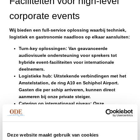
Faciliteiten voor high-level
corporate events
Wij bieden een full-service oplossing waarbij techniek,
logistiek en gastronomie naadloos op elkaar aansluiten:
Turn-key oplossingen: Van geavanceerde
audiovisuele ondersteuning voor sprekers tot
hybride event-faciliteiten voor internationale
deelnemers.
Logistieke hub: Uitstekende verbindingen met het
Amstelstation, de ring A10 en Schiphol Airport.
Gasten die per schip arriveren, kunnen direct
aanmeren bij onze private steiger.
Catering op internationaal niveau: Onze
keukenbrigade is gespecialiseerd in gezonde,
energieke lunches, verfijnde koffiepauzes en
prestigieuze galadiners.
Dedicated Event Manager: Eén vast aanspreekpunt
Deze website maakt gebruik van cookies
dat uw protocollen begrijpt en zorg draagt voor een