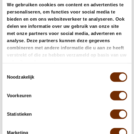
We gebruiken cookies om content en advertenties te
vlekkeloze planning en uitvoering.
personaliseren, om functies voor social media te
bieden en om ons websiteverkeer te analyseren. Ook
delen we informatie over uw gebruik van onze site
Branding en exclusiviteit
met onze partners voor social media, adverteren en
analyse. Deze partners kunnen deze gegevens
Voor corporate events die vragen om volledige
combineren met andere informatie die u aan ze heeft
afzondering, bieden wij de mogelijkheid tot exclusieve
verstrekt of die ze hebben verzameld op basis van uw
huur van de gehele venue. Hierdoor kunt u de locatie
gebruik van hun services.
volledig branden en inrichten volgens uw corporate
identity, wat essentieel is voor
Toestemmingsselectie
aandeelhoudersvergaderingen, persconferenties of
Noodzakelijk
strategische board-retreats.
Voorkeuren
Statistieken
Veelgestelde vragen over
Marketing