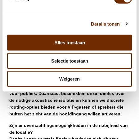
onze corporate venue
Voldoet de locatie aan de eisen voor internationale
Details tonen
congressen?
Ja, Ode aan de Amstel is ingericht op de behoeften van
internationale zakelijke gasten. Dit omvat high-speed
Alles toestaan
glasvezelinternet, moderne klimaatbeheersing en een
meertalig team dat gewend is te werken met strikte
Selectie toestaan
tijdsschema's en diverse bedrijfsculturen.
Hoe waarborgen jullie de privacy tijdens gevoelige
Weigeren
corporate meetings?
Bij exclusieve huur is de locatie volledig afgesloten
voor publiek. Daarnaast beschikken onze ruimtes over
de nodige akoestische isolatie en kunnen we discrete
routing-opties bieden voor VIP-gasten of sprekers die
buiten het zicht van de hoofdingang willen arriveren.
Zijn er overnachtingsmogelijkheden in de nabijheid van
de locatie?