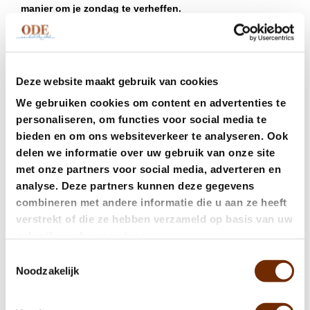
manier om je zondag te verheffen.
Liever geen alcohol?
Als je de focus liever op het eten houdt, kun je kiezen
voor onze
Deze website maakt gebruik van cookies
brunch-only optie. Geniet van een smakelijke selectie
van gerechten, zowel zoet als hartig, zonder de
We gebruiken cookies om content en advertenties te
mimosa's. Het is een brunchervaring die de smaken in
personaliseren, om functies voor social media te
het middelpunt plaatst. Je bent dan vrij om welke
bieden en om ons websiteverkeer te analyseren. Ook
dranken je maar wilt bij je brunch te bestellen.
delen we informatie over uw gebruik van onze site
met onze partners voor social media, adverteren en
Onze zondagse brunchmenu is ontworpen om je
analyse. Deze partners kunnen deze gegevens
smaakpapillen te verwennen. Kies één zoet en één
combineren met andere informatie die u aan ze heeft
hartig gerecht uit onze zorgvuldig samengestelde
verstrekt of die ze hebben verzameld op basis van uw
selectie. Van luchtige pannenkoeken tot eggs benedict,
gebruik van hun services.
er is voor elk wat wils. En dat is nog niet alles! Jouw
brunchervaring omvat heerlijke extra's zoals
Toestemmingsselectie
versgebakken brood met een scala aan verleidelijke dips
Noodzakelijk
en scones geserveerd met room en jam.