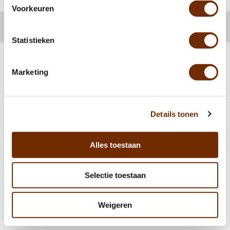
Voorkeuren
Statistieken
Marketing
info@odeaandeamstel.nl
+31 (0) 202279893
Details tonen
Amstelboulevard 1
Alles toestaan
1096 HH, Amsterdam Nederland
Selectie toestaan
Made with
by:
❤
Weigeren