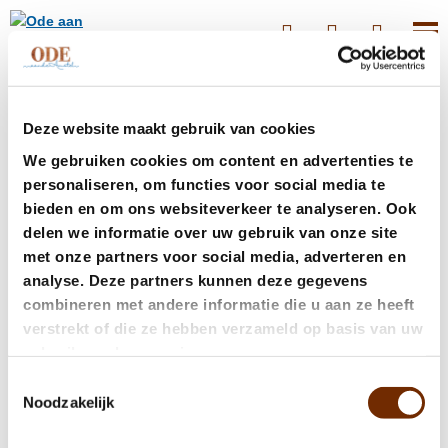
Thank you for your request
Deze website maakt gebruik van cookies
We gebruiken cookies om content en advertenties te
for a group reservation
personaliseren, om functies voor social media te
bieden en om ons websiteverkeer te analyseren. Ook
We will contact you as soon as possible.
delen we informatie over uw gebruik van onze site
met onze partners voor social media, adverteren en
Back to home
analyse. Deze partners kunnen deze gegevens
combineren met andere informatie die u aan ze heeft
verstrekt of die ze hebben verzameld op basis van uw
gebruik van hun services.
Toestemmingsselectie
Noodzakelijk